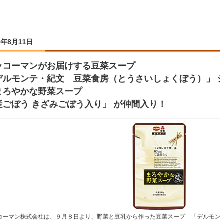
8年8月11日
ッコーマンがお届けする豆菜スープ
デルモンテ・紀文 豆菜食房（とうさいしょくぼう）」 
まろやかな野菜スープ
産ごぼう きざみごぼう入り」 が仲間入り！
コーマン株式会社は、９月８日より、野菜と豆乳から作った豆菜スープ 「デルモ