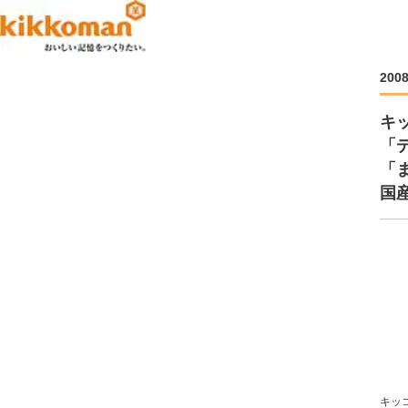
200
キ
「
「
国
キッ