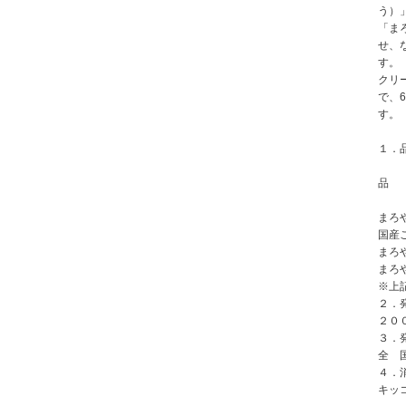
う）
「ま
せ、
す。
クリ
で、
す。
１．
まろ
国産
まろ
まろ
※
上
２．
２０
３．
全 
４．
キッ