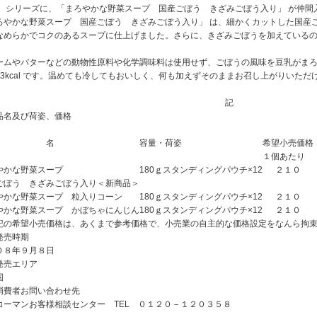
」 シリーズに、「まろやかな野菜スープ 国産ごぼう きざみごぼう入り」 が仲間
ろやかな野菜スープ 国産ごぼう きざみごぼう入り」 は、細かくカットした国産
なめらかでコクのあるスープに仕上げました。さらに、きざみごぼうを加えている
ームやバターなどの動物性原料や化学調味料は使用せず、ごぼうの風味を豆乳がまろや
63kcal です。温めても冷してもおいしく、何も加えずそのままお召し上がりいた
記
品名及び荷姿、価格
品 名
容量・荷姿
希望小売価格
１個あたり
やかな野菜スープ
180ｇスタンディングパウチ×12
２１０
ごぼう きざみごぼう入り＜新商品＞
やかな野菜スープ 粒入りコーン
180ｇスタンディングパウチ×12
２１０
やかな野菜スープ かぼちゃにんじん
180ｇスタンディングパウチ×12
２１０
記の希望小売価格は、あくまで参考価格で、小売業の自主的な価格設定をなんら拘
発売時期
０８年９月８日
発売エリア
国
消費者お問い合わせ先
コーマンお客様相談センター TEL ０１２０－１２０３５８