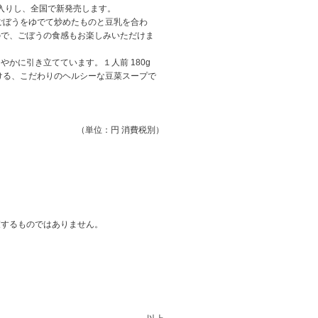
入りし、全国で新発売します。
ごぼうをゆでて炒めたものと豆乳を合わ
ので、ごぼうの食感もお楽しみいただけま
かに引き立てています。１人前 180g
だける、こだわりのヘルシーな豆菜スープで
（単位：円 消費税別）
束するものではありません。