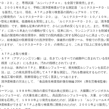
ＰＤ ‐ ２０」 と、専用試薬 「ルシパックＰｅｎ」 を全国で新発売します。
は、２００１年６月より、手軽に清浄度検査ができる測定器 「ルミテスターＰＤ ‐ 
」 を販売しており、現在、ＡＴＰふき取り検査器の国内シェアＮＯ．１です。
たび新発売の 「ルミテスターＰＤ ‐ ２０」 は、「ルミテスターＰＤ ‐ １０／１０
小型化と軽量化、低価格化を実現しました。「ルミテスターＰＤ ‐ ２０」 は、清浄度
（電池別） です。価格も従来の約半分で、さらにお求め安くなりました。また、専用試
イド」 に比べ１本あたりの価格が安くなり、従来に比べ、ランニングコストを削減
、食品の製造時の衛生環境や、病院での院内感染に対する関心はさらに高まっていま
ラン、給食施設や医療現場での洗浄管理や、保健所の指導ツール、学校での手洗い
おりますが、「ルミテスターＰＤ ‐ ２０」 の発売により、これまで以上に安全な
す。
）
ＡＴＰふき取り検査：
ＡＴＰ （アデノシン三リン酸） は、生きているすべての細胞中に含まれている
残渣 （ざんさ） にも含まれ、汚れの指標とされています。
ホタルは、体内のＡＴＰと、酵素ルシフェラーゼ、発光物質ルシフェリンを反応
法」は、この発光原理を応用してＡＴＰ量を測定し、汚れを数値化するものです。わ
食品工場や厨房、医療現場などで広く普及しつつあります。
清浄度検査の方法として、「食品衛生検査指針微生物編 2004 （厚生労働省監修
考＞
コーマンは、１９８８年に独自の遺伝子組み換え技術により、大腸菌にゲンジボタ
「ルシフェラーゼ」 の大量生産に成功し、高品質のルシフェラーゼを、大量、かつ
技術を応用して、１９９０年より発売を始めたのが、試薬キット 「ルシフェールＫ
浄度検査ができる” ＡＴＰふき取り検査用に開発されたのが、２００１年より販売し