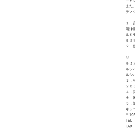
ーＰＤ
また
デノ
１．
清浄
ルミ
ルミ
２．
品
ルミテ
ルシ
ルシ
３．
２０
４．
全 
５．
キッ
〒10
TE
FA