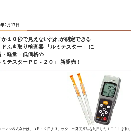
9年2月17日
ずか１０秒で見えない汚れが測定できる
ＴＰふき取り検査器 「ルミテスター」 に
型・軽量・低価格の
ミテスターＰＤ ‐ ２０」 新発売！
コーマン株式会社は、３月１２日より、ホタルの発光原理を利用したＡＴＰふき取り検