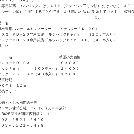
 ‐ １０／１０Ｎ」 です。
、専用試薬 「ルシパック」 は、ＡＴＰ （アデノシン三リン酸） だけでなく、ＡＴ
シン一リン酸） も測定することができ、より幅広い汚れに対応しています。〔特許No.3
記
品 名
度検査用ハンディルミノメーター 「ルミテスターＰＤ ‐ ２０」
テスターＰＤ ‐ ２０専用試薬 「ルシパックＰｅｎ」 （１００本入り）
テスターＰＤ ‐ ２０専用試薬 「ルシパックＰｅｎ ４０」（４０本入り）
価 格
 名
希望小売価格
スターＰＤ ‐ ２０
９９,８００
パックＰｅｎ （１００本入り）
２４,０００
パックＰｅｎ ４０（４０本入り）
１２,０００
発売時期
０９年３月１２日
発売エリア
国
販売元・お客様問合せ先
コーマン株式会社 バイオケミカル事業部
5-8428 東京都港区西新橋２－１－１
L ０３－５５２１－５４９０
X ０３－５５２１－５４９８