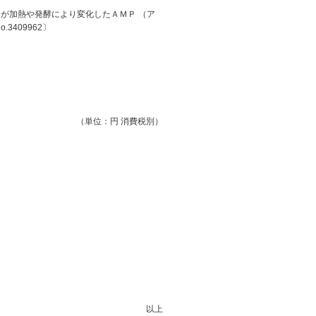
Ｐが加熱や発酵により変化したＡＭＰ （ア
409962〕
（単位：円 消費税別）
以上