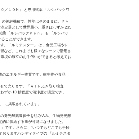
１０／１０Ｎ」 と専用試薬 「ルシパックワ
Ｎ」 の後継機種で、性能はそのままに、さら
測定器として世界最小、重さはわずか 235
薬 「ルシパックＰｅｎ」 も 「ルシパッ
することができます。
す。「ルミテスター」 は、食品工場やレ
実習など、これまでも様々なシーンで活用さ
衛生環境の確立のお手伝いができると考えてお
生物のエネルギー物質です。微生物や食品
させて光ります。「ＡＴＰふき取り検査
ずか 10 秒程度で清浄度が測定でき、
）」 に掲載されています。
ルの発光酵素遺伝子を組み込み、生物発光酵
安定的に供給する事が可能になりました。
Ｐ」です。さらに、“いつでもどこでも手軽
ておりますハンディタイプの 「ルミテスタ