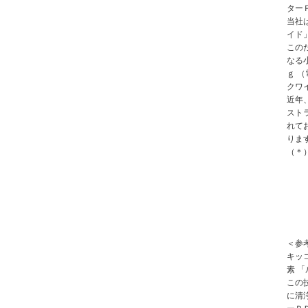
ター
当社
イド
この
なる
ｇ 
クワ
近年
スト
れて
りま
（＊
＜参
キッ
素 
この
に清