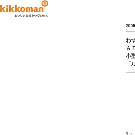
200
わ
Ａ
小
「ル
キッ