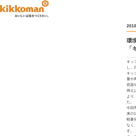
201
環
「
キッ
し、
キッ
量や
容器
例え
より
た。
今回
来の
軽量
なく
す。