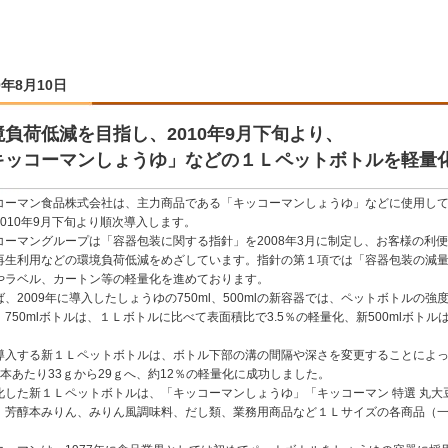
0年8月10日
境負荷低減を目指し、2010年9月下旬より、
キッコーマンしょうゆ」などの１Ｌペットボトルを軽量
コーマン食品株式会社は、主力商品である「キッコーマンしょうゆ」などに使用して
2010年9月下旬より順次導入します。
コーマングループは「容器包装に関する指針」を2008年3月に制定し、お客様の利
再生利用などの環境負荷低減をめざしています。指針の第１項では「容器包装の減
やラベル、カートン等の軽量化を進めております。
ば、2009年に導入したしょうゆの750ml、500mlの新容器では、ペットボトル
、750mlボトルは、１Ｌボトルに比べて表面積比で3.5％の軽量化、新500mlボト
導入する新１Ｌペットボトルは、ボトル下部の溝の間隔や深さを変更することによ
1本あたり33ｇから29ｇへ、約12％の軽量化に成功しました。
化した新１Ｌペットボトルは、「キッコーマンしょうゆ」「キッコーマン 特選 丸
、芳醇本みりん、みりん風調味料、だし類、業務用商品など１Ｌサイズの各商品（