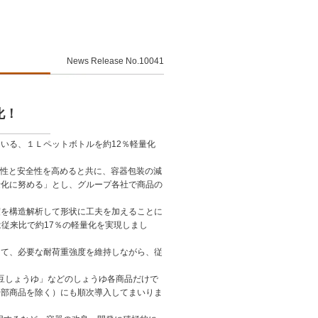
News Release No.10041
化！
いる、１Ｌペットボトルを約12％軽量化
便性と安全性を高めると共に、容器包装の減
量化に努める」とし、グループ各社で商品の
の強度を構造解析して形状に工夫を加えることに
ルは従来比で約17％の軽量化を実現しまし
って、必要な耐荷重強度を維持しながら、従
大豆しょうゆ」などのしょうゆ各商品だけで
一部商品を除く）にも順次導入してまいりま