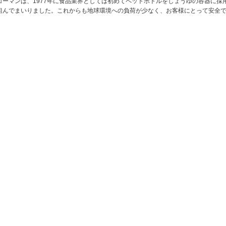
コーマンは、1977年に食品業界としては初めてペットボトルをしょうゆの容器に採
組んでまいりました。これからも地球環境への負荷が少なく、お客様にとって安全