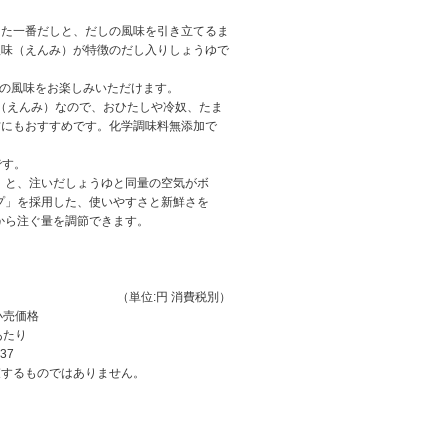
った一番だしと、だしの風味を引き立てるま
塩味（えんみ）が特徴のだし入りしょうゆで
ての風味をお楽しみいただけます。
（えんみ）なので、おひたしや冷奴、たま
方にもおすすめです。化学調味料無添加で
です。
」と、注いだしょうゆと同量の空気がボ
プ」を採用した、使いやすさと新鮮さを
から注ぐ量を調節できます。
（単位:円 消費税別）
小売価格
あたり
37
束するものではありません。