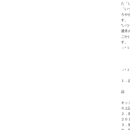
た「
「い
ろや
す。
“い
通常
ごか
す。
（＊１
（＊２
１．
品
キッ
※
上
２．
２０
３．