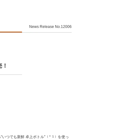
News Release No.12006
売！
いつでも新鮮 卓上ボトル”
（＊１）
を使っ