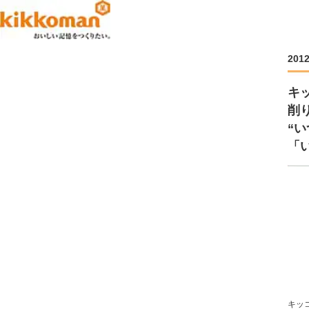
201
キ
削
“
「
キッ