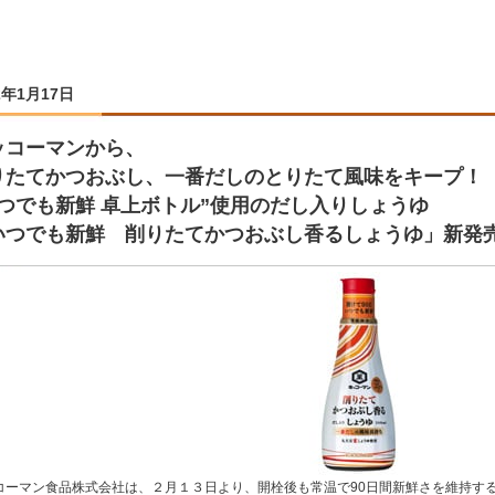
2年1月17日
ッコーマンから、
りたてかつおぶし、一番だしのとりたて風味をキープ！
いつでも新鮮 卓上ボトル”使用のだし入りしょうゆ
いつでも新鮮 削りたてかつおぶし香るしょうゆ」新発
コーマン食品株式会社は、２月１３日より、開栓後も常温で90日間新鮮さを維持する“