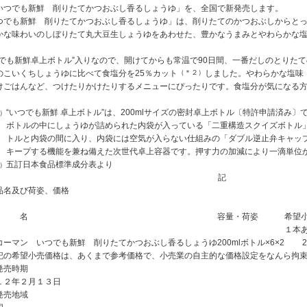
いつでも新鮮 削りたてかつおぶし香るしょうゆ」を、全国で新発売します。
つでも新鮮 削りたてかつおぶし香るしょうゆ」は、削りたてのかつおぶしからと
かな味わいのしぼりたて丸大豆生しょうゆをあわせた、豊かなうまみとやわらかな
つでも新鮮卓上ボトル”入りなので、開けてからも常温で90日間、一番だしのとりた
のこいくちしょうゆに比べて食塩分を25％カット
（＊２）
しました。やわらかな塩味
けごはんなど、つけたりかけたりするメニューにぴったりです。食塩分が気になる
“いつでも新鮮 卓上ボトル”は、200mlサイズの密封卓上ボトル〔特許申請済み〕
）
ボトルの中にしょうゆが詰められた内袋が入っている「二重構造スクイズボトル
トルと内袋の間に入り、内袋には空気が入らない仕組みの「ダブル逆止弁キャッ
キープする機能を兼ね備えた次世代卓上容器です。押す力の加減により一滴単位
五訂日本食品標準成分表より
）
記
品名及び荷姿、価格
 名
容量・荷姿
希望
１本
コーマン いつでも新鮮 削りたてかつおぶし香るしょうゆ
200mlボトル×6×2
2
記の希望小売価格は、あくまで参考価格で、小売業の自主的な価格設定をなんら拘
発売時期
１２年２月１３日
発売地域