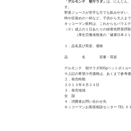
「デルモンテ 朝サラダ」
は、にんじん、
す。
野菜ジュースが苦手な方でも飲みやすい、
時や目覚めの一杯など、子供から大人まで
キッコーマン飲料は、これからもバラエテ
（※）
成人の１日あたりの緑黄色野菜摂取
（厚生労働省推進の「健康日本２１
１．品名及び荷姿、価格
品 名
容量・荷姿
デルモンテ 朝サラダ
900gペットボトル×
※
上記の希望小売価格は、あくまで参考価
２．発売時期
２０１３年６月２４日
３．発売地域
全 国
４．消費者お問い合わせ先
キッコーマンお客様相談センター TEL ０