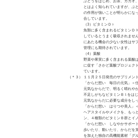
ぶどうをはじめ、お茶、カカオ
とはよく知られていますが、ぶ
の作用が強いことが明らかにな
合しています。
（3）ビタミンＤ
３
魚類に多く含まれるビタミンＤ
しているとうまく吸収されませ
にあたる機会の少ない女性はサ
管理にも期待されています。
（4）葉酸
野菜や果実に多く含まれる葉酸
に促す「さかど葉酸プロジェク
ています。
（＊３）
１１月２５日発売のサプリメン
「からだ想い 毎日の元気」＜
元気なからだで、明るく晴れや
不足しがちなビタミンＢ
をは
１
元気なからだに必要な成分をし
「からだ想い はりつや美人」
ヘアスタイルやメイクを、もっ
ン、４種類のビタミンＢ群とイ
「からだ想い しなやかサポー
歩いたり、動いたり、からだを
を加えた独自の高機能素材「グ