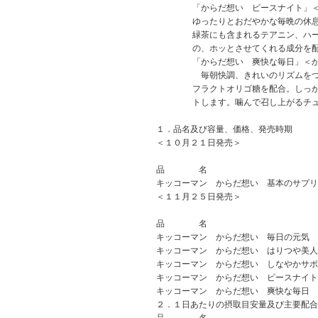
「からだ想い ピースナイト」
ゆったりとおだやかな毎晩の休
緑茶にも含まれるテアニン、ハ
の、ホッとさせてくれる成分を
「からだ想い 爽快な毎日」＜
毎朝快調、きれいのリズムをつ
フラクトオリゴ糖を配合。しっ
トします。噛んで召し上がるチ
１．品名及び容量、価格、発売時期
＜１０月２１日発売＞
品 名
キッコーマン からだ想い 基本のサプリ
＜１１月２５日発売＞
品 名
キッコーマン からだ想い 毎日の元気
キッコーマン からだ想い はりつや美人
キッコーマン からだ想い しなやかサポ
キッコーマン からだ想い ピースナイト
キッコーマン からだ想い 爽快な毎日
２．１日あたりの摂取目安量及び主要配合