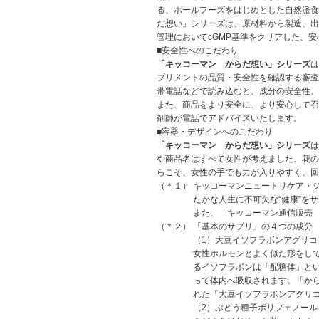
る、ホールフーズをはじめとした自然派食
だ想い」シリーズは、原材料から製造、出
管理においてcGMP基準をクリアした、
■安全性へのこだわり
「キッコーマン からだ想い」シリーズ
は
プリメントの品質・安全性を確認する審査
帯電話などで読み込むと、成分の安全性、
また、商品をより安全に、より安心して召
剤師が電話でアドバイスいたします。
■容器・デザインへのこだわり
「キッコーマン からだ想い」シリーズ
は
や商品名はすべて女性が考えました。花の
らこそ、女性の手でも力が入りやすく、回
（＊１）
キッコーマンニュートリケア・
たかな人生に不可欠な“健康”を
また、「キッコーマン通信販売
（＊２）
「基本のサプリ」の４つの成分
（1）大豆イソフラボンアグリコ
女性ホルモンとよく似た形をし
るイソフラボンは「配糖体」と
って体内へ吸収されます。「か
れた「大豆イソフラボンアグリ
（2）ぶどう種子ポリフェノール