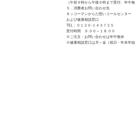
（午前９時から午後６時まで受付、年中無
５．消費者お問い合わせ先
キッコーマンからだ想いコールセンター
および健康相談窓口
TEL：０１２０-１４３７２５
受付時間 ９:００～１８:００
※
ご注文・お問い合わせは年中無休
※
健康相談窓口は月～金（祝日・年末年始