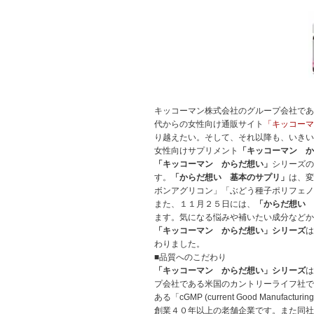
キッコーマン株式会社のグループ会社であ
代からの女性向け通販サイト
「キッコーマ
り越えたい。そして、それ以降も、いきい
女性向けサプリメント
「キッコーマン か
「キッコーマン からだ想い」
シリーズの
す。
「からだ想い 基本のサプリ」
は、変
ボンアグリコン」「ぶどう種子ポリフェノ
また、１１月２５日には、
「からだ想い 
ます。気になる悩みや補いたい成分などか
「キッコーマン からだ想い」
シリーズ
は
わりました。
■品質へのこだわり
「キッコーマン からだ想い」
シリーズ
は
プ会社である米国のカントリーライフ社で
ある「cGMP (current Good Manu
創業４０年以上の老舗企業です。また同社