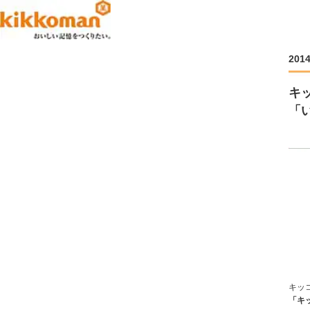
201
キ
「
し
キッ
「キ