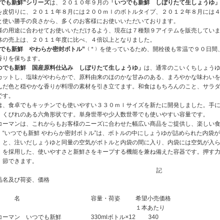
つでも新鮮”シリーズ
は、２０１０年９月の
「いつでも新鮮 しぼりたて生しょうゆ
を皮切りに、２０１１年８月には２００ｍｌのボトルタイプ、２０１２年８月には
と使い勝手の良さから、多くのお客様にお使いいただいております。
様の用途に合わせてお使いいただけるよう、現在は７種類９アイテムを販売していま
体の売上は、２０１１年度に比べ、４倍以上となりました。
つでも新鮮 やわらか密封ボトル”
（＊）
を使っているため、開栓後も常温で９０日間
香りを保ちます。
つでも新鮮 国産原料仕込み しぼりたて生しょうゆ」
は、通常のこいくちしょう
カットし、塩味がやわらかで、原料由来のほのかな甘みのある、まろやかな味わい
んだ色と穏やかな香りが料理の素材を引き立てます。和食はもちろんのこと、サラ
です。
は、食卓でもキッチンでも使いやすい３３０ｍｌサイズを新たに開発しました。手
、くびれのある六角形状です。単身世帯や少人数世帯でも使いやすい容量です。
コーマンは、これからもお客様のニーズに合わせた幅広い商品をご提供し、楽しい
）
“いつでも新鮮 やわらか密封ボトル”は、ボトルの中にしょうゆが詰められた内袋
と、注いだしょうゆと同量の空気がボトルと内袋の間に入り、内袋には空気が入
を採用した、使いやすさと新鮮さをキープする機能を兼ね備えた容器です。押す
節できます。
記
品名及び荷姿、価格
 名
容量・荷姿
希望小売価格
１本あたり
コーマン いつでも新鮮
330mlボトル×12
340