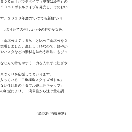
」
５００ｍｌパウチタイプ（現在は終売）の
４５０ｍｌボトルタイプを発売し、そのおい
す。２０１３年度の“いつでも新鮮”シリー
、しぼりたての生しょうゆの鮮やかな色、
ゆ（食塩分１７．５％）と比べて食塩分を２
を実現しました。生しょうゆなので、鮮やか
ダやパスタなどの素材を味わう料理にもぴっ
になじんで持ちやすく、力を入れずに注ぎや
食卓づくりを応援してまいります。
が入っている「二重構造スクイズボトル」
らない仕組みの「ダブル逆止弁キャップ」
力の加減により、一滴単位から注ぐ量を調
（単位:円 消費税別）