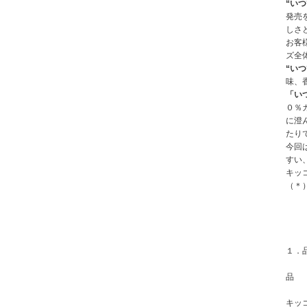
“い
発売
しさ
お客
ズ全
“い
味、
「い
０％
に澄
たり
今回
すい
キッ
（＊
１．
品
キッ