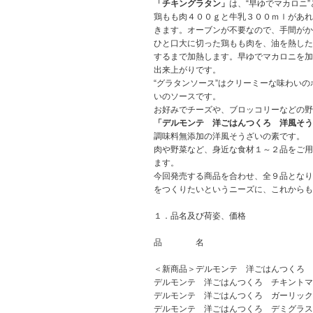
「チキングラタン」
は、“早ゆでマカロニ
鶏もも肉４００ｇと牛乳３００ｍｌがあれ
きます。オーブンが不要なので、手間がか
ひと口大に切った鶏もも肉を、油を熱した
するまで加熱します。早ゆでマカロニを加
出来上がりです。
“グラタンソース”はクリーミーな味わい
いのソースです。
お好みでチーズや、ブロッコリーなどの野
「デルモンテ 洋ごはんつくろ 洋風そう
調味料無添加の洋風そうざいの素です。
肉や野菜など、身近な食材１～２品をご用
ます。
今回発売する商品を合わせ、全９品となり
をつくりたいというニーズに、これからも
１．品名及び荷姿、価格
品 名
＜新商品＞デルモンテ 洋ごはんつくろ 
デルモンテ 洋ごはんつくろ チキントマ
デルモンテ 洋ごはんつくろ ガーリック
デルモンテ 洋ごはんつくろ デミグラス