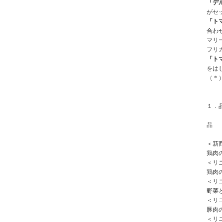
「デ
がセ
「ト
合わ
マリ
フリ
「ト
をは
（＊
１．
品
＜新
鶏肉
＜リ
鶏肉
＜リ
野菜
＜リ
豚肉
＜リ