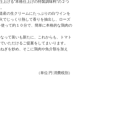
仕上げる“本格仕上げの特製調味料”の２つ
す。
海道産の生クリームにたっぷりの白ワインを
直火でじっくり熱して香りを抽出し、ローズ
を使って約１０分で、簡単に本格的な鶏肉の
になって装いも新たに、これからも、トマト
んでいただけるご提案をしてまいります。
玉ねぎを炒め、そこに鶏肉や魚介類を加え
（単位:円 消費税別）