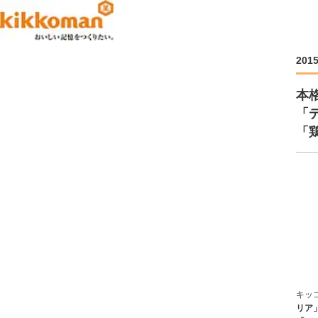
201
本
「
「
キッ
リア