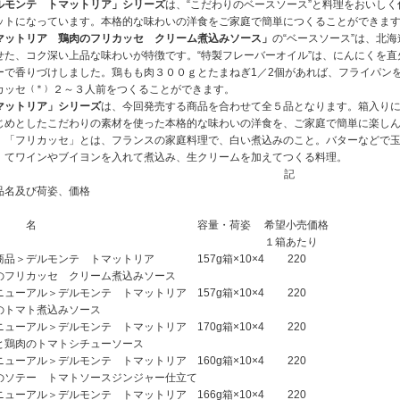
ルモンテ トマットリア」シリーズ
は、“こだわりのベースソース”と料理をおいしく
ットになっています。本格的な味わいの洋食をご家庭で簡単につくることができま
マットリア 鶏肉のフリカッセ クリーム煮込みソース」
の“ベースソース”は、北
せた、コク深い上品な味わいが特徴です。“特製フレーバーオイル”は、にんにくを
ーで香りづけしました。鶏もも肉３００ｇとたまねぎ1／2個があれば、フライパン
カッセ
（＊）
２～３人前をつくることができます。
マットリア」シリーズ
は、今回発売する商品を合わせて全５品となります。箱入り
じめとしたこだわりの素材を使った本格的な味わいの洋食を、ご家庭で簡単に楽し
）
「フリカッセ」とは、フランスの家庭料理で、白い煮込みのこと。バターなどで
てワインやブイヨンを入れて煮込み、生クリームを加えてつくる料理。
記
品名及び荷姿、価格
 名
容量・荷姿
希望小売価格
１箱あたり
商品＞デルモンテ トマットリア
157g箱×10×4
220
のフリカッセ クリーム煮込みソース
ニューアル＞デルモンテ トマットリア
157g箱×10×4
220
のトマト煮込みソース
ニューアル＞デルモンテ トマットリア
170g箱×10×4
220
と鶏肉のトマトシチューソース
ニューアル＞デルモンテ トマットリア
160g箱×10×4
220
のソテー トマトソースジンジャー仕立て
ニューアル＞デルモンテ トマットリア
166g箱×10×4
220