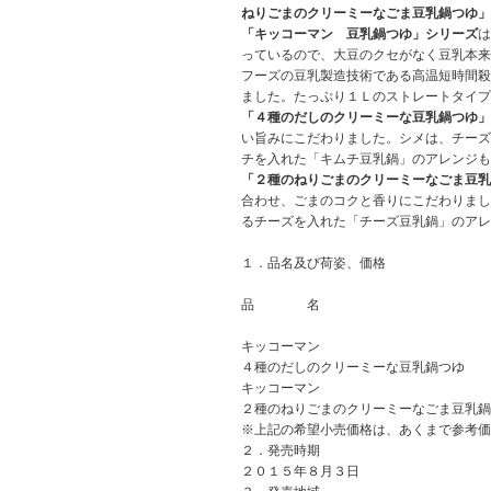
ねりごまのクリーミーなごま豆乳鍋つゆ」
「キッコーマン 豆乳鍋つゆ」シリーズ
は
っているので、大豆のクセがなく豆乳本来
フーズの豆乳製造技術である高温短時間殺
ました。たっぷり１Ｌのストレートタイプ
「４種のだしのクリーミーな豆乳鍋つゆ」
い旨みにこだわりました。シメは、チーズ
チを入れた「キムチ豆乳鍋」のアレンジも
「２種のねりごまのクリーミーなごま豆乳
合わせ、ごまのコクと香りにこだわりまし
るチーズを入れた「チーズ豆乳鍋」のアレ
１．品名及び荷姿、価格
品 名
キッコーマン
４種のだしのクリーミーな豆乳鍋つゆ
キッコーマン
２種のねりごまのクリーミーなごま豆乳鍋
※
上記の希望小売価格は、あくまで参考価
２．発売時期
２０１５年８月３日