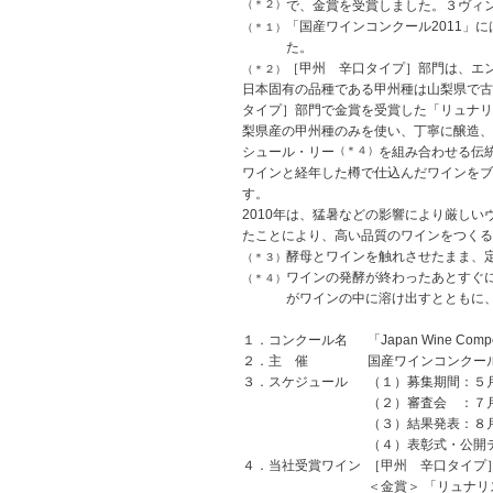
（＊２）
で、金賞を受賞しました。３ヴィ
「国産ワインコンクール2011」に
（＊１）
た。
［甲州 辛口タイプ］部門は、エン
（＊２）
日本固有の品種である甲州種は山梨県で古
タイプ］部門で金賞を受賞した「リュナリ
梨県産の甲州種のみを使い、丁寧に醸造、
シュール・リー
（＊４）
を組み合わせる伝
ワインと経年した樽で仕込んだワインをブ
す。
2010年は、猛暑などの影響により厳し
たことにより、高い品質のワインをつくる
酵母とワインを触れさせたまま、
（＊３）
ワインの発酵が終わったあとすぐ
（＊４）
がワインの中に溶け出すとともに
１．コンクール名
「Japan Wine C
２．主 催
国産ワインコンクー
３．スケジュール
（１）募集期間：５
（２）審査会 ：７
（３）結果発表：８
（４）表彰式・公開
４．当社受賞ワイン
［甲州 辛口タイプ
＜金賞＞ 「リュナリ