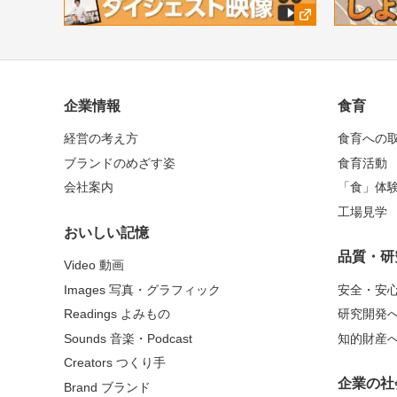
企業情報
食育
経営の考え方
食育への
ブランドのめざす姿
食育活動
会社案内
「食」体
工場見学
おいしい記憶
品質・研
Video 動画
Images 写真・グラフィック
安全・安
Readings よみもの
研究開発
Sounds 音楽・Podcast
知的財産
Creators つくり手
企業の社
Brand ブランド