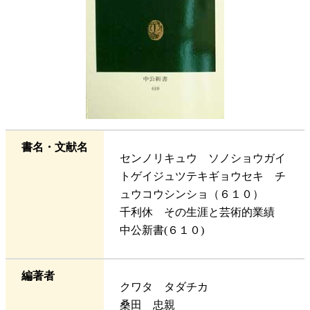
書名・文献名
センノリキュウ ソノショウガイ
トゲイジュツテキギョウセキ チ
ュウコウシンショ（６１０）
千利休 その生涯と芸術的業績
中公新書(６１０)
編著者
クワタ タダチカ
桑田 忠親