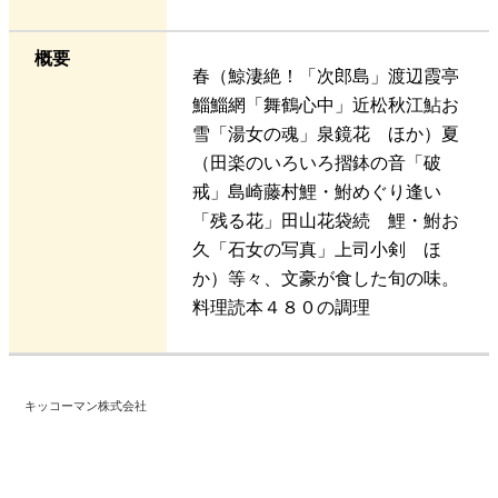
概要
春（鯨淒絶！「次郎島」渡辺霞亭
鯔鯔網「舞鶴心中」近松秋江鮎お
雪「湯女の魂」泉鏡花 ほか）夏
（田楽のいろいろ摺鉢の音「破
戒」島崎藤村鯉・鮒めぐり逢い
「残る花」田山花袋続 鯉・鮒お
久「石女の写真」上司小剣 ほ
か）等々、文豪が食した旬の味。
料理読本４８０の調理
キッコーマン株式会社