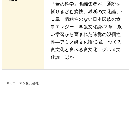
『食の科学』名編集者が、通説を
斬りきざむ痛快、独断の文化論。/
１章 情緒性のない日本民族の食
事エレジー―早飯文化論/２章 永
い学習から育まれた味覚の没個性
性―アミノ酸文化論/３章 つくる
食文化と食べる食文化―グルメ文
化論 ほか
キッコーマン株式会社