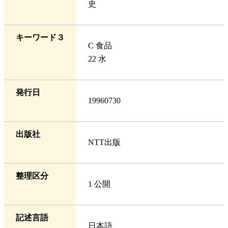
史
キーワード３
C 食品
22 水
発行日
19960730
出版社
NTT出版
整理区分
1 公開
記述言語
日本語