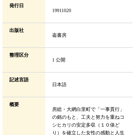
発行日
19911020
出版社
崙書房
整理区分
1 公開
記述言語
日本語
概要
房総・大網白里町で「一事貫行」
の銘のもと、工夫と努力を重ねコ
シヒカリの安定多収（１０俵ど
り）を確立した女性の感動と人生