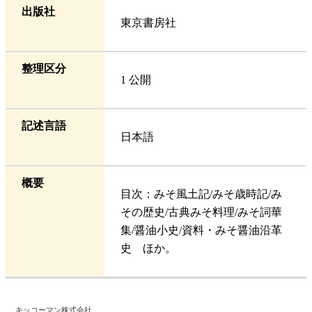
出版社
東京書房社
整理区分
1 公開
記述言語
日本語
概要
目次：みそ風土記/みそ歳時記/み
その歴史/古典みそ料理/みそ詞華
集/醤油小史/資料・みそ醤油沿革
史 ほか。
キッコーマン株式会社