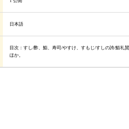
1 公開
日本語
目次：すし/酢、鮨、寿司/やすけ、すもじ/すしの誇/鮨礼賛
ほか。