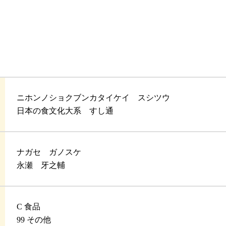
ニホンノショクブンカタイケイ スシツウ
日本の食文化大系 すし通
ナガセ ガノスケ
永瀬 牙之輔
C 食品
99 その他