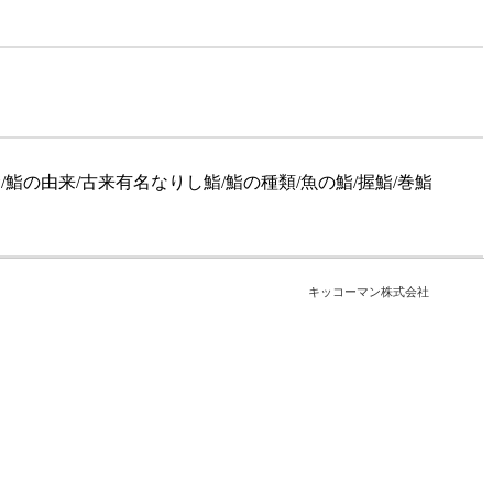
/鮨の由来/古来有名なりし鮨/鮨の種類/魚の鮨/握鮨/巻鮨
キッコーマン株式会社