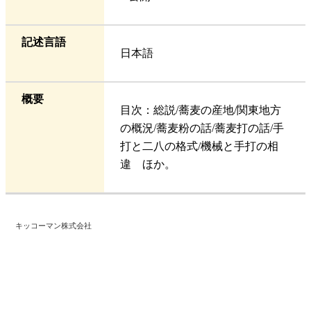
記述言語
日本語
概要
目次：総説/蕎麦の産地/関東地方
の概況/蕎麦粉の話/蕎麦打の話/手
打と二八の格式/機械と手打の相
違 ほか。
キッコーマン株式会社