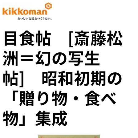
目食帖 [斎藤松
洲＝幻の写生
帖] 昭和初期の
「贈り物・食べ
物」集成