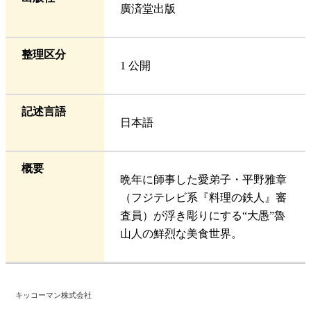
廣済堂出版
整理区分
1 公開
記述言語
日本語
概要
晩年に師事した愛弟子・平野雅章
（フジテレビ系『料理の鉄人』審
査員）が浮き彫りにする“大愚”魯
山人の鮮烈な美食世界。
キッコーマン株式会社