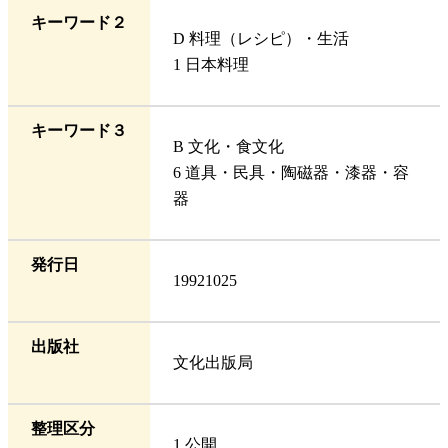
キーワード２
D 料理（レシピ）・生活
1 日本料理
キーワード３
B 文化・食文化
6 道具・民具・陶磁器・漆器・容
器
発行日
19921025
出版社
文化出版局
整理区分
1 公開