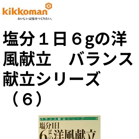
塩分１日６gの洋
風献立 バランス
献立シリーズ
（６）