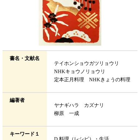
書名・文献名
テイホンショウガツリョウリ
NHKキョウノリョウリ
定本正月料理 NHKきょうの料理
編著者
ヤナギハラ カズナリ
柳原 一成
キーワード１
D 料理（レシピ）・生活