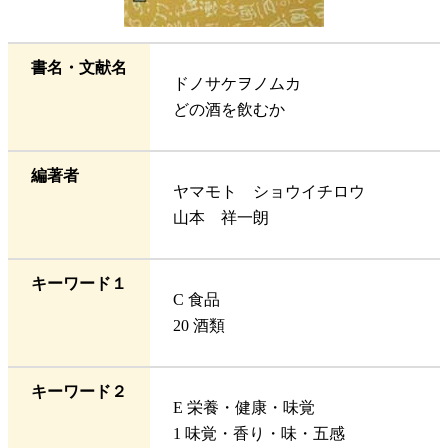
書名・文献名
ドノサケヲノムカ
どの酒を飲むか
編著者
ヤマモト ショウイチロウ
山本 祥一朗
キーワード１
C 食品
20 酒類
キーワード２
E 栄養・健康・味覚
1 味覚・香り・味・五感