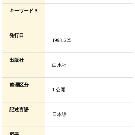
キーワード３
発行日
19981225
出版社
白水社
整理区分
1 公開
記述言語
日本語
概要