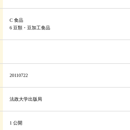
C 食品
6 豆類・豆加工食品
20110722
法政大学出版局
1 公開