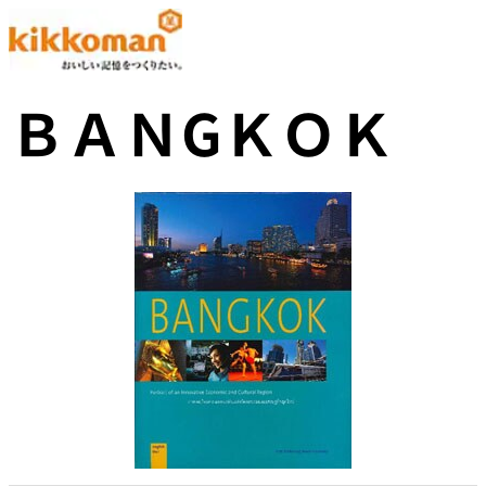
ＢＡＮGＫＯＫ