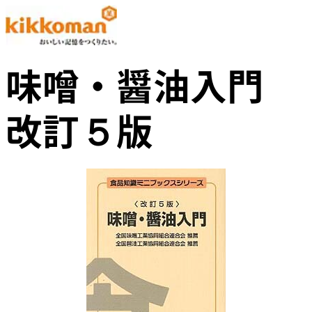
味噌・醤油入門
改訂５版