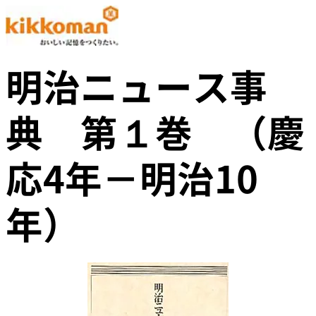
明治ニュース事
典 第１巻 （慶
応4年－明治10
年）