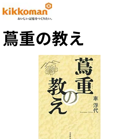
蔦重の教え