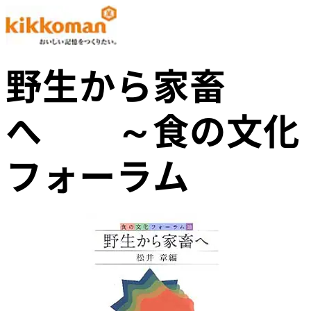
野生から家畜
へ ～食の文化
フォーラム