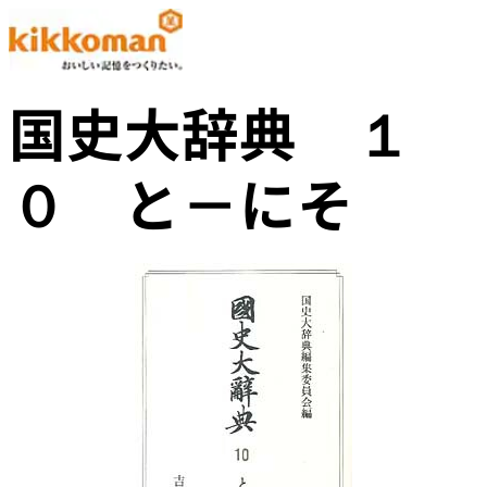
国史大辞典 １
０ と－にそ