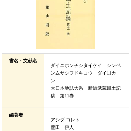
書名・文献名
ダイニホンチシタイケイ シンペ
ンムサシフドキコウ ダイ11カ
ン
大日本地誌大系 新編武蔵風土記
稿 第11巻
編著者
アシダ コレト
蘆田 伊人