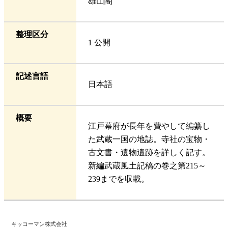
雄山閣
整理区分
1 公開
記述言語
日本語
概要
江戸幕府が長年を費やして編纂し
た武蔵一国の地誌。寺社の宝物・
古文書・遺物遺跡を詳しく記す。
新編武蔵風土記稿の巻之第215～
239までを収載。
キッコーマン株式会社