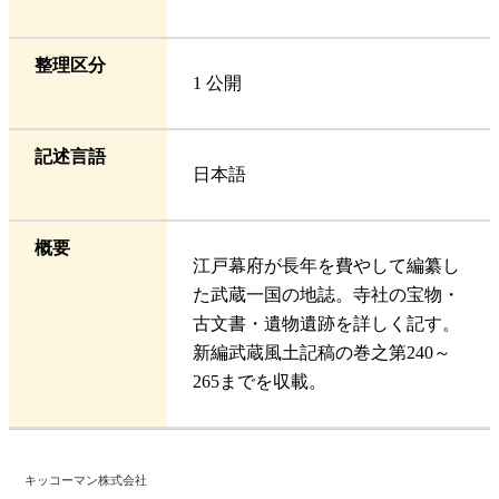
整理区分
1 公開
記述言語
日本語
概要
江戸幕府が長年を費やして編纂し
た武蔵一国の地誌。寺社の宝物・
古文書・遺物遺跡を詳しく記す。
新編武蔵風土記稿の巻之第240～
265までを収載。
キッコーマン株式会社