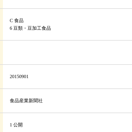
C 食品
6 豆類・豆加工食品
20150901
食品産業新聞社
1 公開