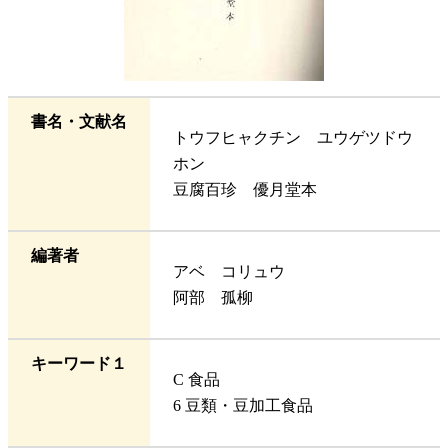
書名・文献名
トウフヒャクチン ユウゲツドウ
ホン
豆腐百珍 優月堂本
編著者
アベ コリュウ
阿部 孤柳
キーワード１
C 食品
6 豆類・豆加工食品