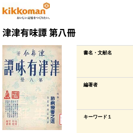
津津有味譚 第八冊
書名・文献名
編著者
キーワード１