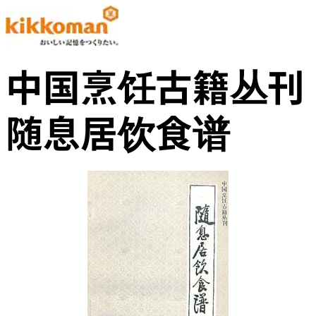
中国烹饪古籍丛刊
随息居饮食谱