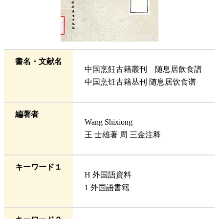
書名・文献名
中国烹飪古籍叢刊 随息居飲食譜
中国烹饪古籍丛刊 随息居饮食谱
編著者
Wang Shixiong
王 士雄著 周 三金注释
キーワード１
H 外国語資料
1 外国語書籍