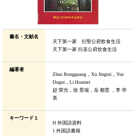
書名・文献名
天下第一家 衍聖公府飲食生活
天下第一家 衍圣公府饮食生活
編著者
Zhao Rongguang，Xu Jingrui，Yue
Dugui，Li Huamei
赵 荣光，徐 景瑞，岳 都贵 ，李 华
美
キーワード１
H 外国語資料
1 外国語書籍