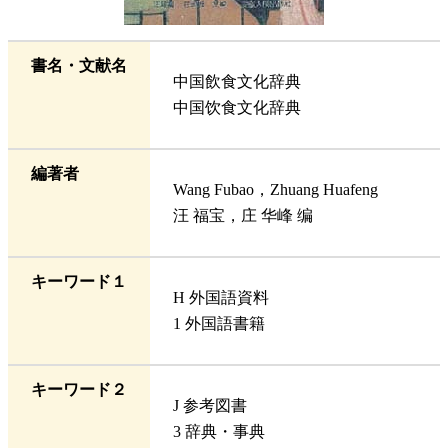
書名・文献名
中国飲食文化辞典
中国饮食文化辞典
編著者
Wang Fubao，Zhuang Huafeng
汪 福宝，庄 华峰 编
キーワード１
H 外国語資料
1 外国語書籍
キーワード２
J 参考図書
3 辞典・事典