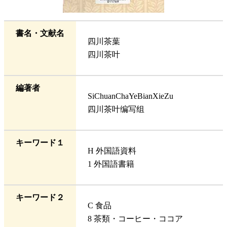
書名・文献名
四川茶葉
四川茶叶
編著者
SiChuanChaYeBianXieZu
四川茶叶编写组
キーワード１
H 外国語資料
1 外国語書籍
キーワード２
C 食品
8 茶類・コーヒー・ココア