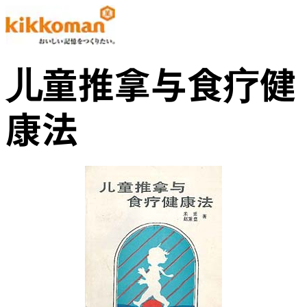
儿童推拿与食疗健
康法