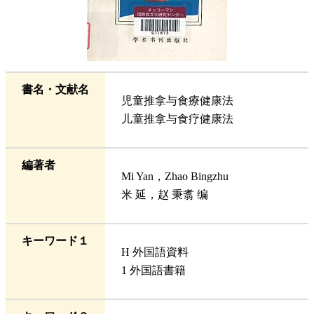
書名・文献名
児童推拿与食療健康法
儿童推拿与食疗健康法
編著者
Mi Yan，Zhao Bingzhu
米 延，赵 秉翥 编
キーワード１
H 外国語資料
1 外国語書籍