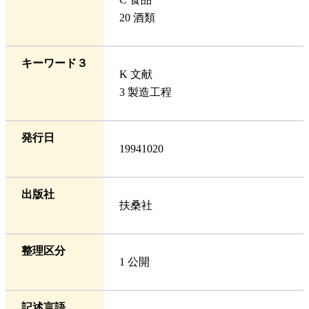
20 酒類
キーワード３
K 文献
3 製造工程
発行日
19941020
出版社
扶桑社
整理区分
1 公開
記述言語