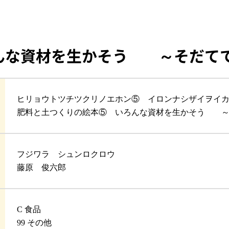
んな資材を生かそう ～そだてて
ヒリョウトツチツクリノエホン⑤ イロンナシザイヲイカ
肥料と土つくりの絵本⑤ いろんな資材を生かそう ～そ
フジワラ シュンロクロウ
藤原 俊六郎
C 食品
99 その他