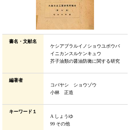
書名・文献名
ケシアブラルイノショウユボウバ
イニカンスルケンキュウ
芥子油類の醤油防黴に関する研究
編著者
コバヤシ ショウゾウ
小林 正造
キーワード１
A しょうゆ
99 その他