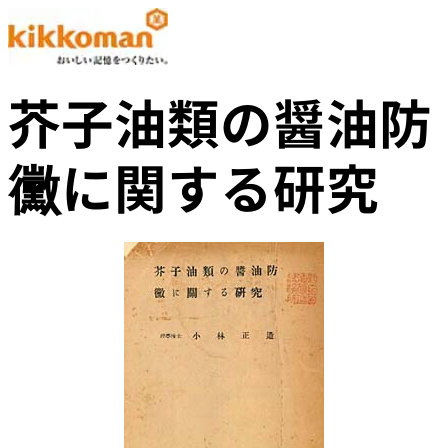
芥子油類の醤油防
黴に関する研究