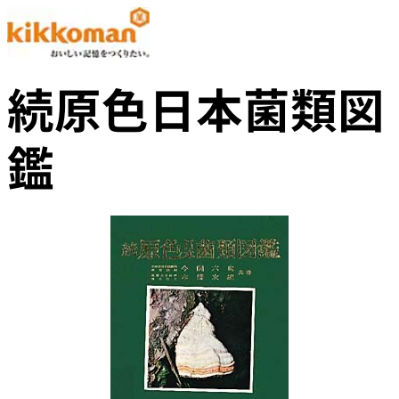
続原色日本菌類図
鑑