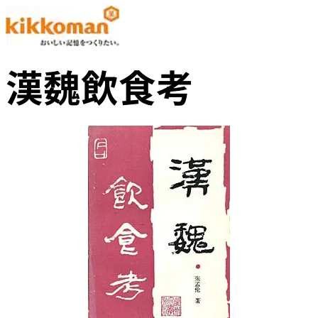
漢魏飲食考