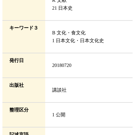
K 文献
21 日本史
キーワード３
B 文化・食文化
1 日本文化・日本文化史
発行日
20180720
出版社
講談社
整理区分
1 公開
記述言語